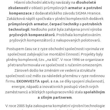
Hlavní obchodní aktivity navázaly na
dlouholeté
zkušenosti
v oblasti průmyslových
armatur a potrubní
kompenzace
z dodavatelského závodu SIGMA Hranice.
Zakázková náplň spočívala v plnění komplexních dodávek
průmyslových armatur
,
čerpací techniky
a
potrubních
technologií
. Nedlouho poté byla zahájena první výroba
pryžových kompenzátorů
. Probíhala kompletováním
pryžových kompenzátorů z nakupovaných polotovarů.
Postupem času se z ryze obchodní společnosti vyvinula ve
společnost zabývající se montážní činností. Projekty byly
plněny komplexně, tzv. „na klíč“. V roce 1996 se organizace
přetransformovala ve společnost s ručením omezeným.
Zároveň došlo ke změnám ve vedení a struktuře
společnosti což mělo za následek přeměnu v ryze rodinnou
firmu.
EKOINVESTA spol. s r.o.
se díky spojení zkušeností,
energie, nápadů a inovativních postupů všech svých
zaměstnanců a blízkých spolupracovníků stala
spolehlivým
a silným partnerem
.
V roce 2005 byla zakoupena kompletní výrobní technologie