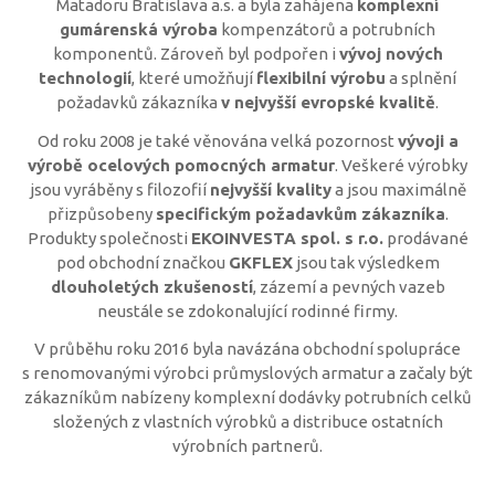
Matadoru Bratislava a.s. a byla zahájena
komplexní
gumárenská výroba
kompenzátorů a potrubních
komponentů. Zároveň byl podpořen i
vývoj nových
technologií
, které umožňují
flexibilní výrobu
a splnění
požadavků zákazníka
v nejvyšší evropské kvalitě
.
Od roku 2008 je také věnována velká pozornost
vývoji a
výrobě ocelových pomocných armatur
. Veškeré výrobky
jsou vyráběny s filozofií
nejvyšší kvality
a jsou maximálně
přizpůsobeny
specifickým požadavkům zákazníka
.
Produkty společnosti
EKOINVESTA spol. s r.o.
prodávané
pod obchodní značkou
GKFLEX
jsou tak výsledkem
dlouholetých zkušeností
, zázemí a pevných vazeb
neustále se zdokonalující rodinné firmy.
V průběhu roku 2016 byla navázána obchodní spolupráce
s renomovanými výrobci průmyslových armatur a začaly být
zákazníkům nabízeny komplexní dodávky potrubních celků
složených z vlastních výrobků a distribuce ostatních
výrobních partnerů.