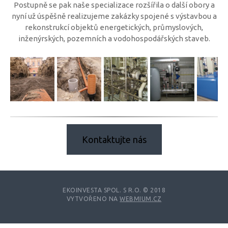
Postupně se pak naše specializace rozšířila o další obory a
nyní už úspěšně realizujeme zakázky spojené s výstavbou a
rekonstrukcí objektů energetických, průmyslových,
inženýrských, pozemních a vodohospodářských staveb.
Kontaktujte nás
EKOINVESTA SPOL. S R.O. © 2018
VYTVOŘENO NA
WEBMIUM.CZ